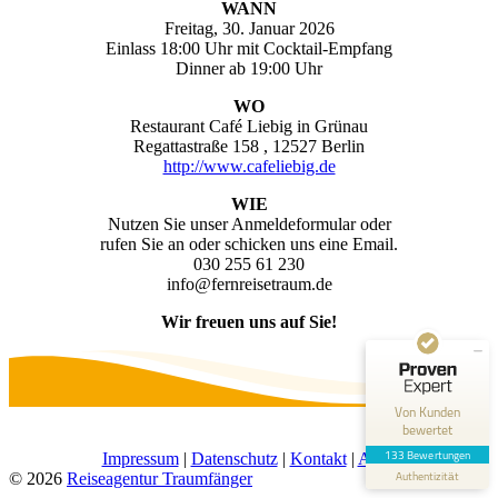
WANN
Freitag, 30. Januar 2026
Einlass 18:00 Uhr mit Cocktail-Empfang
Dinner ab 19:00 Uhr
WO
Restaurant Café Liebig in Grünau
Regattastraße 158 , 12527 Berlin
http://www.cafeliebig.de
WIE
Kundenbewertungen und Erfahrungen zu
Reiseagentur Traumfänger
Nutzen Sie unser Anmeldeformular oder
rufen Sie an oder schicken uns eine Email.
030 255 61 230
SEHR GUT
100%
info@fernreisetraum.de
Empfehlungen auf
ProvenExpert.com
4,88 / 5,00
Wir freuen uns auf Sie!
50
83
Bewertungen auf
Bewertungen von 3
Von Kunden
ProvenExpert.com
anderen Quellen
bewertet
133 Bewertungen
Impressum
|
Datenschutz
|
Kontakt
|
AGB
Blick aufs ProvenExpert-Profil werfen
Authentizität
© 2026
Reiseagentur Traumfänger