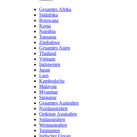
Gesamtes Afrika
Südafrika
Botswana
Kenia
Namibia
Tansania
Zimbabwe
Gesamtes Asien
Thailand
Vietnam
Indonesien
Japan
Laos
Kambodscha
Malaysia
Myanmar
Singapur
Gesamtes Australien
Nordaustralien
Ostküste Australien
Südaustralien
Westaustralien
Tasmanien
Indischer Ozean