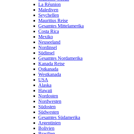
La Réunion
Malediven
Seychellen
Mauritius Reise
Gesamtes Mittelamerika
Costa Rica
Mexiko
Neuseeland
Nordinsel
Südinsel
Gesamtes Nordamerika
Kanada Reise
Ostkanada
Westkanada
USA
Alaska
Hawaii
Nordosten
Nordwesten
Südosten
Südwesten
Gesamtes Südamerika
Argentinien
Bolivien
Brasilien