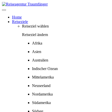
Springe
zum
Inhalt
Home
Reiseziele
Reiseziel wählen
Reiseziel ändern
Afrika
Asien
Australien
Indischer Ozean
Mittelamerika
Neuseeland
Nordamerika
Südamerika
Südsee