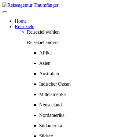
Springe
zum
Inhalt
Home
Reiseziele
Reiseziel wählen
Reiseziel ändern
Afrika
Asien
Australien
Indischer Ozean
Mittelamerika
Neuseeland
Nordamerika
Südamerika
Südsee