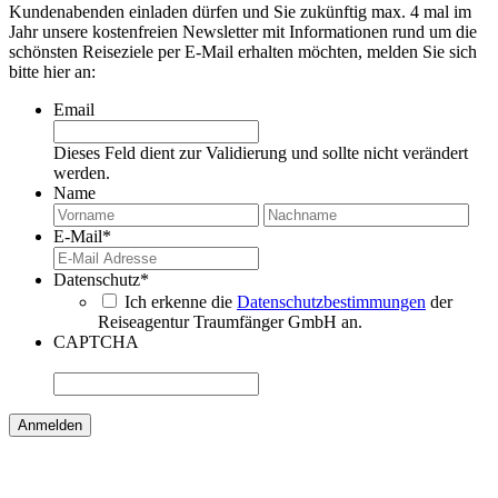
Kundenabenden einladen dürfen und Sie zukünftig max. 4 mal im
Jahr unsere kostenfreien Newsletter mit Informationen rund um die
schönsten Reiseziele per E-Mail erhalten möchten, melden Sie sich
bitte hier an:
Email
Dieses Feld dient zur Validierung und sollte nicht verändert
werden.
Name
Vorname
Nac
E-Mail
*
Datenschutz
*
Ich erkenne die
Datenschutzbestimmungen
der
Reiseagentur Traumfänger GmbH an.
CAPTCHA
Kundenbewertungen und Erfahrungen zu
Reiseagentur Traumfänger
SEHR GUT
100%
Empfehlungen auf