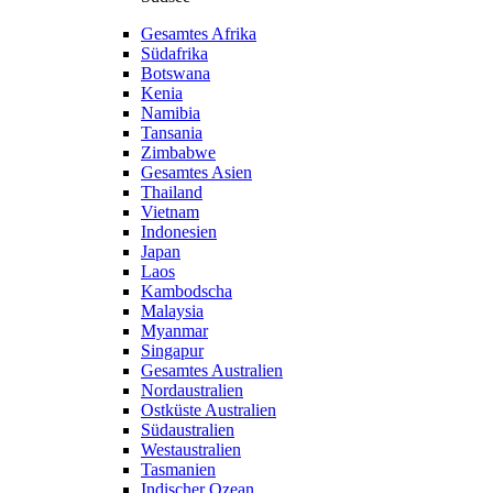
Gesamtes Afrika
Südafrika
Botswana
Kenia
Namibia
Tansania
Zimbabwe
Gesamtes Asien
Thailand
Vietnam
Indonesien
Japan
Laos
Kambodscha
Malaysia
Myanmar
Singapur
Gesamtes Australien
Nordaustralien
Ostküste Australien
Südaustralien
Westaustralien
Tasmanien
Indischer Ozean