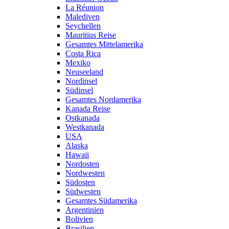
La Réunion
Malediven
Seychellen
Mauritius Reise
Gesamtes Mittelamerika
Costa Rica
Mexiko
Neuseeland
Nordinsel
Südinsel
Gesamtes Nordamerika
Kanada Reise
Ostkanada
Westkanada
USA
Alaska
Hawaii
Nordosten
Nordwesten
Südosten
Südwesten
Gesamtes Südamerika
Argentinien
Bolivien
Brasilien