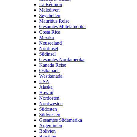
La Réunion
Malediven
Seychellen
Mauritius Reise
Gesamtes Mittelamerika
Costa Rica
Mexiko
Neuseeland
Nordinsel
Südinsel
Gesamtes Nordamerika
Kanada Reise
Ostkanada
Westkanada
USA
Alaska
Hawaii
Nordosten
Nordwesten
Südosten
Südwesten
Gesamtes Südamerika
Argentinien
Bolivien
Brasilien