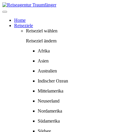
Springe
zum
Inhalt
Home
Reiseziele
Reiseziel wählen
Reiseziel ändern
Afrika
Asien
Australien
Indischer Ozean
Mittelamerika
Neuseeland
Nordamerika
Südamerika
Südsee