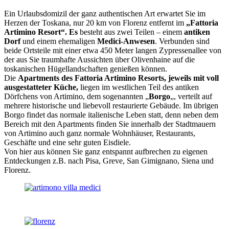
Ein Urlaubsdomizil der ganz authentischen Art erwartet Sie im
Herzen der Toskana, nur 20 km von Florenz entfernt im
„Fattoria
Artimino Resort“. Es
besteht aus zwei Teilen – einem
antiken
Dorf
und einem ehemaligen
Medici-Anwesen
. Verbunden sind
beide Ortsteile mit einer etwa 450 Meter langen Zypressenallee von
der aus Sie traumhafte Aussichten über Olivenhaine auf die
toskanischen Hügellandschaften genießen können.
Die
Apartments des Fattoria Artimino Resorts, jeweils mit voll
ausgestatteter Küche,
liegen im westlichen Teil des antiken
Dörfchens von Artimino, dem sogenannten „
Borgo
„, verteilt auf
mehrere historische und liebevoll restaurierte Gebäude. Im übrigen
Borgo findet das normale italienische Leben statt, denn neben dem
Bereich mit den Apartments finden Sie innerhalb der Stadtmauern
von Artimino auch ganz normale Wohnhäuser, Restaurants,
Geschäfte und eine sehr guten Eisdiele.
Von hier aus können Sie ganz entspannt aufbrechen zu eigenen
Entdeckungen z.B. nach Pisa, Greve, San Gimignano, Siena und
Florenz.
Kundenbewertungen und Erfahrungen zu
Reiseagentur Traumfänger