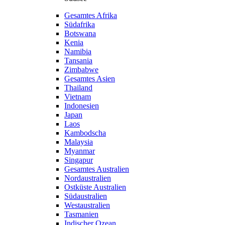
Gesamtes Afrika
Südafrika
Botswana
Kenia
Namibia
Tansania
Zimbabwe
Gesamtes Asien
Thailand
Vietnam
Indonesien
Japan
Laos
Kambodscha
Malaysia
Myanmar
Singapur
Gesamtes Australien
Nordaustralien
Ostküste Australien
Südaustralien
Westaustralien
Tasmanien
Indischer Ozean