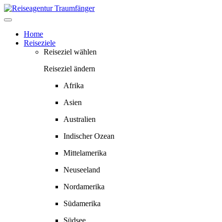
Springe
zum
Inhalt
Home
Reiseziele
Reiseziel wählen
Reiseziel ändern
Afrika
Asien
Australien
Indischer Ozean
Mittelamerika
Neuseeland
Nordamerika
Südamerika
Südsee