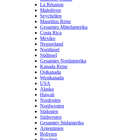
La Réunion
Malediven
Seychellen
Mauritius Reise
Gesamtes Mittelamerika
Costa Rica
Mexiko
Neuseeland
Nordinsel
Südinsel
Gesamtes Nordamerika
Kanada Reise
Ostkanada
Westkanada
USA
Alaska
Hawaii
Nordosten
Nordwesten
Südosten
Südwesten
Gesamtes Südamerika
Argentinien
Bolivien
Brasilien