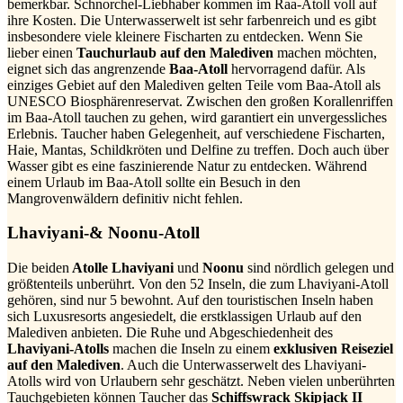
bemerkbar. Schnorchel-Liebhaber kommen im Raa-Atoll voll auf
ihre Kosten. Die Unterwasserwelt ist sehr farbenreich und es gibt
insbesondere viele kleinere Fischarten zu entdecken. Wenn Sie
lieber einen
Tauchurlaub auf den Malediven
machen möchten,
eignet sich das angrenzende
Baa-Atoll
hervorragend dafür. Als
einziges Gebiet auf den Malediven gelten Teile vom Baa-Atoll als
UNESCO Biosphärenreservat. Zwischen den großen Korallenriffen
im Baa-Atoll tauchen zu gehen, wird garantiert ein unvergessliches
Erlebnis. Taucher haben Gelegenheit, auf verschiedene Fischarten,
Haie, Mantas, Schildkröten und Delfine zu treffen. Doch auch über
Wasser gibt es eine faszinierende Natur zu entdecken. Während
einem Urlaub im Baa-Atoll sollte ein Besuch in den
Mangrovenwäldern definitiv nicht fehlen.
Lhaviyani-& Noonu-Atoll
Die beiden
Atolle Lhaviyani
und
Noonu
sind nördlich gelegen und
größtenteils unberührt. Von den 52 Inseln, die zum Lhaviyani-Atoll
gehören, sind nur 5 bewohnt. Auf den touristischen Inseln haben
sich Luxusresorts angesiedelt, die erstklassigen Urlaub auf den
Malediven anbieten. Die Ruhe und Abgeschiedenheit des
Lhaviyani-Atolls
machen die Inseln zu einem
exklusiven Reiseziel
auf den Malediven
. Auch die Unterwasserwelt des Lhaviyani-
Atolls wird von Urlaubern sehr geschätzt. Neben vielen unberührten
Tauchgebieten können Taucher das
Schiffswrack Skipjack II