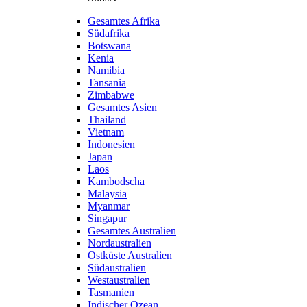
Gesamtes Afrika
Südafrika
Botswana
Kenia
Namibia
Tansania
Zimbabwe
Gesamtes Asien
Thailand
Vietnam
Indonesien
Japan
Laos
Kambodscha
Malaysia
Myanmar
Singapur
Gesamtes Australien
Nordaustralien
Ostküste Australien
Südaustralien
Westaustralien
Tasmanien
Indischer Ozean