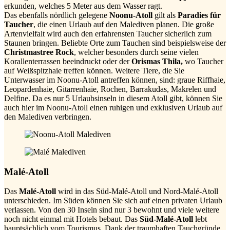
erkunden, welches 5 Meter aus dem Wasser ragt.
Das ebenfalls nördlich gelegene
Noonu-Atoll
gilt als
Paradies für
Taucher
, die einen Urlaub auf den Malediven planen. Die große
Artenvielfalt wird auch den erfahrensten Taucher sicherlich zum
Staunen bringen. Beliebte Orte zum Tauchen sind beispielsweise der
Christmastree Rock
, welcher besonders durch seine vielen
Korallenterrassen beeindruckt oder der
Orismas Thila,
wo Taucher
auf Weißspitzhaie treffen können. Weitere Tiere, die Sie
Unterwasser im Noonu-Atoll antreffen können, sind: graue Riffhaie,
Leopardenhaie, Gitarrenhaie, Rochen, Barrakudas, Makrelen und
Delfine. Da es nur 5 Urlaubsinseln in diesem Atoll gibt, können Sie
auch hier im Noonu-Atoll einen ruhigen und exklusiven Urlaub auf
den Malediven verbringen.
Malé-Atoll
Das
Malé-Atoll
wird in das Süd-Malé-Atoll und Nord-Malé-Atoll
unterschieden. Im Süden können Sie sich auf einen privaten Urlaub
verlassen. Von den 30 Inseln sind nur 3 bewohnt und viele weitere
noch nicht einmal mit Hotels bebaut. Das
Süd-Malé-Atoll
lebt
hauptsächlich vom Tourismus. Dank der traumhaften Tauchgründe