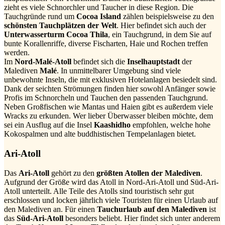
zieht es viele Schnorchler und Taucher in diese Region. Die
Tauchgründe rund um
Cocoa Island
zählen beispielsweise zu den
schönsten Tauchplätzen der Welt
. Hier befindet sich auch der
Unterwasserturm Cocoa Thila
, ein Tauchgrund, in dem Sie auf
bunte Korallenriffe, diverse Fischarten, Haie und Rochen treffen
werden.
Im
Nord-Malé-Atoll
befindet sich die
Inselhauptstadt
der
Malediven
Malé
. In unmittelbarer Umgebung sind viele
unbewohnte Inseln, die mit exklusiven Hotelanlagen besiedelt sind.
Dank der seichten Strömungen finden hier sowohl Anfänger sowie
Profis im Schnorcheln und Tauchen den passenden Tauchgrund.
Neben Großfischen wie Mantas und Haien gibt es außerdem viele
Wracks zu erkunden. Wer lieber Überwasser bleiben möchte, dem
sei ein Ausflug auf die Insel
Kaashidho
empfohlen, welche hohe
Kokospalmen und alte buddhistischen Tempelanlagen bietet.
Ari-Atoll
Das
Ari-Atoll
gehört zu den
größten Atollen der Malediven
.
Aufgrund der Größe wird das Atoll in Nord-Ari-Atoll und Süd-Ari-
Atoll unterteilt. Alle Teile des Atolls sind touristisch sehr gut
erschlossen und locken jährlich viele Touristen für einen Urlaub auf
den Malediven an. Für einen
Tauchurlaub auf den Malediven
ist
das
Süd-Ari-Atoll
besonders beliebt. Hier findet sich unter anderem