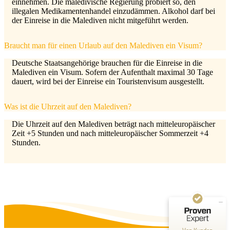
einnehmen. Die maledivische Regierung probiert so, den
illegalen Medikamentenhandel einzudämmen. Alkohol darf bei
der Einreise in die Malediven nicht mitgeführt werden.
Braucht man für einen Urlaub auf den Malediven ein Visum?
Deutsche Staatsangehörige brauchen für die Einreise in die
Malediven ein Visum. Sofern der Aufenthalt maximal 30 Tage
dauert, wird bei der Einreise ein Touristenvisum ausgestellt.
Was ist die Uhrzeit auf den Malediven?
Die Uhrzeit auf den Malediven beträgt nach mitteleuropäischer
Zeit +5 Stunden und nach mitteleuropäischer Sommerzeit +4
Kundenbewertungen und Erfahrungen zu
Reiseagentur Traumfänger
Stunden.
SEHR GUT
100%
Empfehlungen auf
ProvenExpert.com
4,88 / 5,00
50
83
Bewertungen auf
Bewertungen von 3