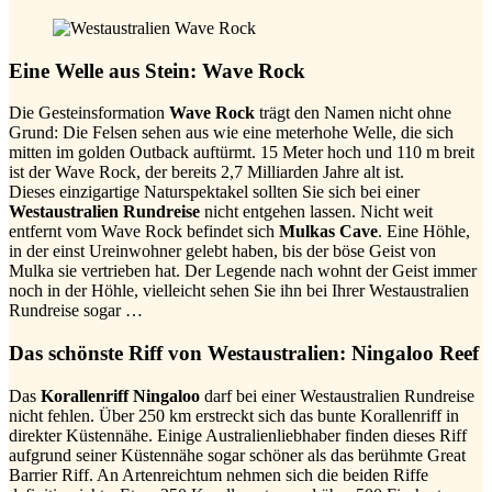
Eine Welle aus Stein: Wave Rock
Die Gesteinsformation
Wave Rock
trägt den Namen nicht ohne
Grund: Die Felsen sehen aus wie eine meterhohe Welle, die sich
mitten im golden Outback auftürmt. 15 Meter hoch und 110 m breit
ist der Wave Rock, der bereits 2,7 Milliarden Jahre alt ist.
Dieses einzigartige Naturspektakel sollten Sie sich bei einer
Westaustralien Rundreise
nicht entgehen lassen. Nicht weit
entfernt vom Wave Rock befindet sich
Mulkas Cave
. Eine Höhle,
in der einst Ureinwohner gelebt haben, bis der böse Geist von
Mulka sie vertrieben hat. Der Legende nach wohnt der Geist immer
noch in der Höhle, vielleicht sehen Sie ihn bei Ihrer Westaustralien
Rundreise sogar …
Das schönste Riff von Westaustralien: Ningaloo Reef
Das
Korallenriff Ningaloo
darf bei einer Westaustralien Rundreise
nicht fehlen. Über 250 km erstreckt sich das bunte Korallenriff in
direkter Küstennähe. Einige Australienliebhaber finden dieses Riff
aufgrund seiner Küstennähe sogar schöner als das berühmte Great
Barrier Riff. An Artenreichtum nehmen sich die beiden Riffe