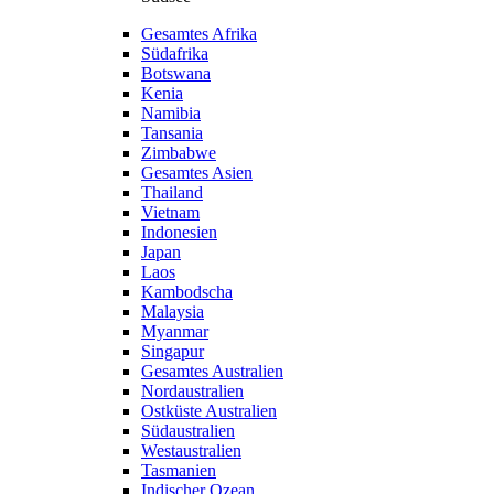
Gesamtes Afrika
Südafrika
Botswana
Kenia
Namibia
Tansania
Zimbabwe
Gesamtes Asien
Thailand
Vietnam
Indonesien
Japan
Laos
Kambodscha
Malaysia
Myanmar
Singapur
Gesamtes Australien
Nordaustralien
Ostküste Australien
Südaustralien
Westaustralien
Tasmanien
Indischer Ozean