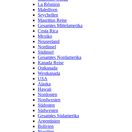
La Réunion
Malediven
Seychellen
Mauritius Reise
Gesamtes Mittelamerika
Costa Rica
Mexiko
Neuseeland
Nordinsel
Südinsel
Gesamtes Nordamerika
Kanada Reise
Ostkanada
Westkanada
USA
Alaska
Hawaii
Nordosten
Nordwesten
Südosten
Südwesten
Gesamtes Südamerika
Argentinien
Bolivien
Brasilien