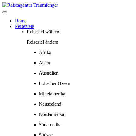
Springe
zum
Inhalt
Home
Reiseziele
Reiseziel wählen
Reiseziel ändern
Afrika
Asien
Australien
Indischer Ozean
Mittelamerika
Neuseeland
Nordamerika
Südamerika
Südsee