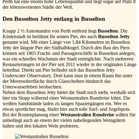
Perth hat eine enorm hohe Lebensqualität und liegt sogar auf Platz 8
der lebenswertesten Städte der Welt.
Den Busselton Jetty entlang in Busselton
Knapp 2 ½ Autostunden von Perth entfernt liegt
Busselton
. Die
Küstenstadt ist berühmt für seinen Pier, der auch
Busselton Jetty
genannt wird. Mit einer Länge von 1,84 Kilometern ist Busselton
Jetty der längste Pier der Südhalbkugel. Durch den Bau des Piers
können seit 1865 Fracht- und Passagierschiffe in Busselton anlegen,
was ein schnelles Wachstum der Stadt ermöglichte. Nach mehreren
Restaurierungen ist der Pier seit 2011 wieder in der originalen Länge
betretbar. Direkt am Pier befindet sich das Busselton Jetty
Underwater Observatory. Dort kann man in einem Raum 8m unter
der Meeresoberfläche durch Glasscheiben hindurch das
Unterwasserleben beobachten.
Neben dem Busselton Jetty bietet die Stadt noch mehr, weshalb sich
hier ein Stopp während einer Westaustralien Rundreise lohnt. Die
weißen Sandstrände laden zu langen Spaziergängen ein. Wer es
etwas sportlicher mag, findet hier auch tolle Surf- und Segelspots.
Bei der Routenplanung einer
Westaustralien Rundreise
sollten Sie
unbedingt auch an einem der vielen naheliegenden Weingütern
halten und den lokalen Wein probieren.