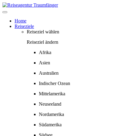
Springe
zum
Inhalt
Home
Reiseziele
Reiseziel wählen
Reiseziel ändern
Afrika
Asien
Australien
Indischer Ozean
Mittelamerika
Neuseeland
Nordamerika
Südamerika
Südsee