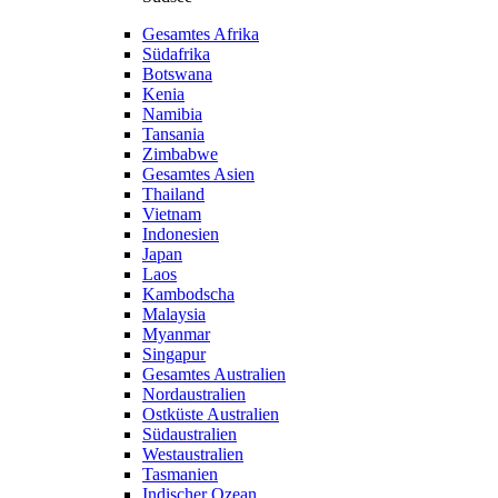
Gesamtes Afrika
Südafrika
Botswana
Kenia
Namibia
Tansania
Zimbabwe
Gesamtes Asien
Thailand
Vietnam
Indonesien
Japan
Laos
Kambodscha
Malaysia
Myanmar
Singapur
Gesamtes Australien
Nordaustralien
Ostküste Australien
Südaustralien
Westaustralien
Tasmanien
Indischer Ozean