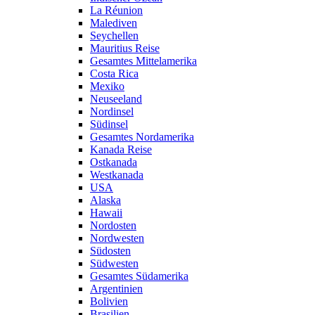
La Réunion
Malediven
Seychellen
Mauritius Reise
Gesamtes Mittelamerika
Costa Rica
Mexiko
Neuseeland
Nordinsel
Südinsel
Gesamtes Nordamerika
Kanada Reise
Ostkanada
Westkanada
USA
Alaska
Hawaii
Nordosten
Nordwesten
Südosten
Südwesten
Gesamtes Südamerika
Argentinien
Bolivien
Brasilien