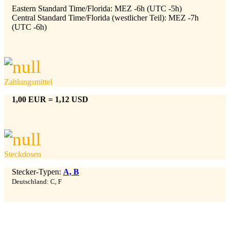
Eastern Standard Time/Florida: MEZ -6h (UTC -5h)
Central Standard Time/Florida (westlicher Teil): MEZ -7h
(UTC -6h)
Zahlungsmittel
1,00 EUR = 1,12 USD
Steckdosen
Stecker-Typen:
A, B
Kundenbewertungen und Erfahrungen zu
Reiseagentur Traumfänger
Deutschland: C, F
SEHR GUT
100%
Empfehlungen auf
ProvenExpert.com
4,88 / 5,00