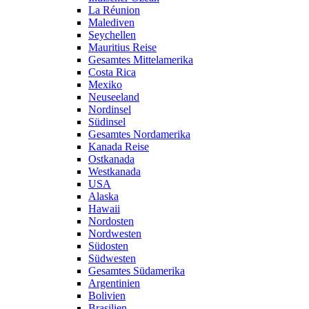
La Réunion
Malediven
Seychellen
Mauritius Reise
Gesamtes Mittelamerika
Costa Rica
Mexiko
Neuseeland
Nordinsel
Südinsel
Gesamtes Nordamerika
Kanada Reise
Ostkanada
Westkanada
USA
Alaska
Hawaii
Nordosten
Nordwesten
Südosten
Südwesten
Gesamtes Südamerika
Argentinien
Bolivien
Brasilien