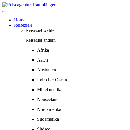
Springe
zum
Inhalt
Home
Reiseziele
Reiseziel wählen
Reiseziel ändern
Afrika
Asien
Australien
Indischer Ozean
Mittelamerika
Neuseeland
Nordamerika
Südamerika
Südsee