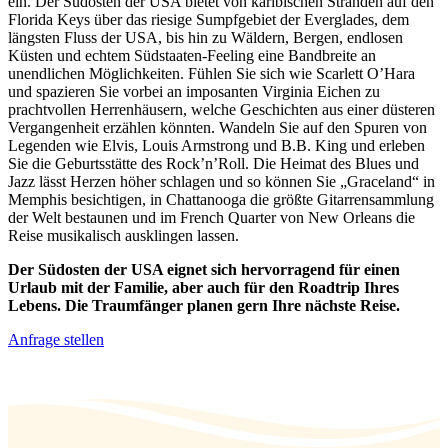
ein. Der Südosten der USA bietet von karibischen Stränden auf den
Florida Keys über das riesige Sumpfgebiet der Everglades, dem
längsten Fluss der USA, bis hin zu Wäldern, Bergen, endlosen
Küsten und echtem Südstaaten-Feeling eine Bandbreite an
unendlichen Möglichkeiten. Fühlen Sie sich wie Scarlett O’Hara
und spazieren Sie vorbei an imposanten Virginia Eichen zu
prachtvollen Herrenhäusern, welche Geschichten aus einer düsteren
Vergangenheit erzählen könnten. Wandeln Sie auf den Spuren von
Legenden wie Elvis, Louis Armstrong und B.B. King und erleben
Sie die Geburtsstätte des Rock’n’Roll. Die Heimat des Blues und
Jazz lässt Herzen höher schlagen und so können Sie „Graceland“ in
Memphis besichtigen, in Chattanooga die größte Gitarrensammlung
der Welt bestaunen und im French Quarter von New Orleans die
Reise musikalisch ausklingen lassen.
Der Südosten der USA eignet sich hervorragend für einen
Urlaub mit der Familie, aber auch für den Roadtrip Ihres
Lebens. Die Traumfänger planen gern Ihre nächste Reise.
Anfrage stellen