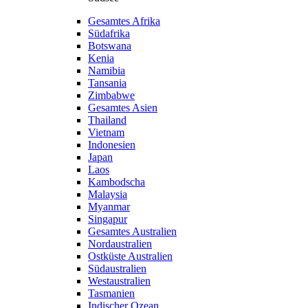
Gesamtes Afrika
Südafrika
Botswana
Kenia
Namibia
Tansania
Zimbabwe
Gesamtes Asien
Thailand
Vietnam
Indonesien
Japan
Laos
Kambodscha
Malaysia
Myanmar
Singapur
Gesamtes Australien
Nordaustralien
Ostküste Australien
Südaustralien
Westaustralien
Tasmanien
Indischer Ozean