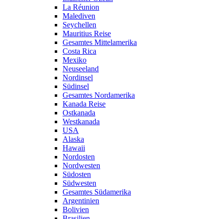
La Réunion
Malediven
Seychellen
Mauritius Reise
Gesamtes Mittelamerika
Costa Rica
Mexiko
Neuseeland
Nordinsel
Südinsel
Gesamtes Nordamerika
Kanada Reise
Ostkanada
Westkanada
USA
Alaska
Hawaii
Nordosten
Nordwesten
Südosten
Südwesten
Gesamtes Südamerika
Argentinien
Bolivien
Brasilien