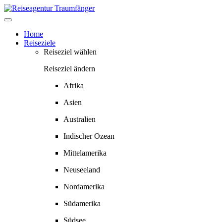
Springe
zum
Inhalt
Home
Reiseziele
Reiseziel wählen
Reiseziel ändern
Afrika
Asien
Australien
Indischer Ozean
Mittelamerika
Neuseeland
Nordamerika
Südamerika
Südsee