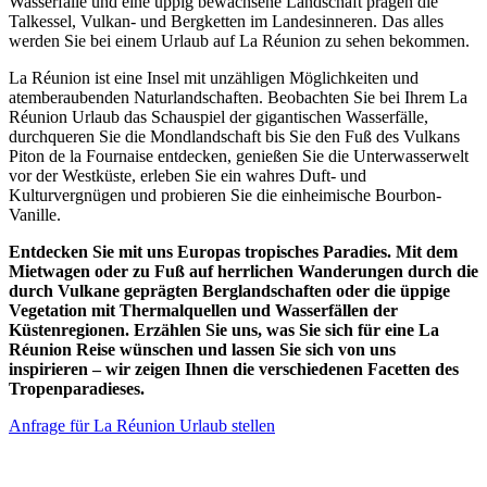
Wasserfälle und eine üppig bewachsene Landschaft prägen die
Talkessel, Vulkan- und Bergketten im Landesinneren. Das alles
werden Sie bei einem Urlaub auf La Réunion zu sehen bekommen.
La Réunion ist eine Insel mit unzähligen Möglichkeiten und
atemberaubenden Naturlandschaften. Beobachten Sie bei Ihrem La
Réunion Urlaub das Schauspiel der gigantischen Wasserfälle,
durchqueren Sie die Mondlandschaft bis Sie den Fuß des Vulkans
Piton de la Fournaise entdecken, genießen Sie die Unterwasserwelt
vor der Westküste, erleben Sie ein wahres Duft- und
Kulturvergnügen und probieren Sie die einheimische Bourbon-
Vanille.
Entdecken Sie mit uns Europas tropisches Paradies. Mit dem
Mietwagen oder zu Fuß auf herrlichen Wanderungen durch die
durch Vulkane geprägten Berglandschaften oder die üppige
Vegetation mit Thermalquellen und Wasserfällen der
Küstenregionen. Erzählen Sie uns, was Sie sich für eine La
Réunion Reise wünschen und lassen Sie sich von uns
inspirieren – wir zeigen Ihnen die verschiedenen Facetten des
Tropenparadieses.
Anfrage für La Réunion Urlaub stellen