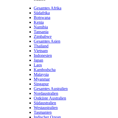
Gesamtes Afrika
Südafrika
Botswana
Kenia
Namibia
Tansania
Zimbabwe
Gesamtes Asien
Thailand
Vietnam
Indonesien
Japan
Laos
Kambodscha
Malaysia
Myanmar
Singapur
Gesamtes Australien
Nordaustralien
Ostküste Australien
Südaustralien
Westaustralien
Tasmanien
Indischer Ozean