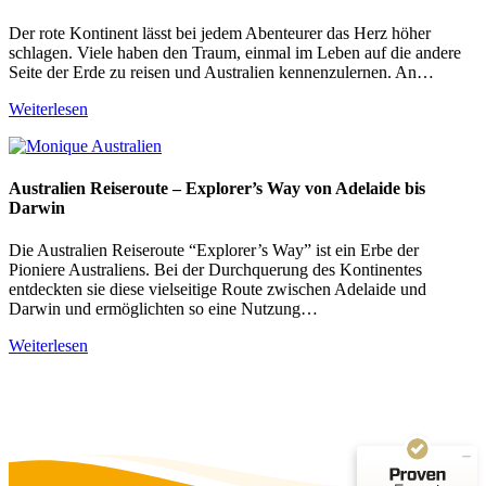
Der rote Kontinent lässt bei jedem Abenteurer das Herz höher
schlagen. Viele haben den Traum, einmal im Leben auf die andere
Seite der Erde zu reisen und Australien kennenzulernen. An…
Weiterlesen
Australien Reiseroute – Explorer’s Way von Adelaide bis
Darwin
Die Australien Reiseroute “Explorer’s Way” ist ein Erbe der
Pioniere Australiens. Bei der Durchquerung des Kontinentes
entdeckten sie diese vielseitige Route zwischen Adelaide und
Darwin und ermöglichten so eine Nutzung…
Kundenbewertungen und Erfahrungen zu
Reiseagentur Traumfänger
Weiterlesen
SEHR GUT
100%
Empfehlungen auf
ProvenExpert.com
4,88 / 5,00
50
83