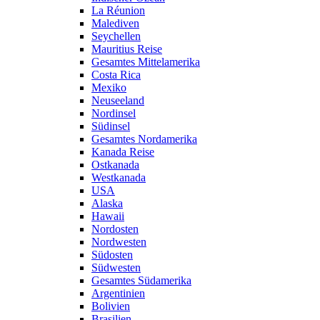
La Réunion
Malediven
Seychellen
Mauritius Reise
Gesamtes Mittelamerika
Costa Rica
Mexiko
Neuseeland
Nordinsel
Südinsel
Gesamtes Nordamerika
Kanada Reise
Ostkanada
Westkanada
USA
Alaska
Hawaii
Nordosten
Nordwesten
Südosten
Südwesten
Gesamtes Südamerika
Argentinien
Bolivien
Brasilien