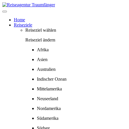
Springe
zum
Inhalt
Home
Reiseziele
Reiseziel wählen
Reiseziel ändern
Afrika
Asien
Australien
Indischer Ozean
Mittelamerika
Neuseeland
Nordamerika
Südamerika
Südsee