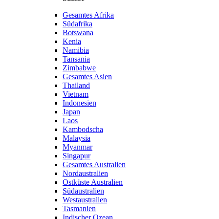
Gesamtes Afrika
Südafrika
Botswana
Kenia
Namibia
Tansania
Zimbabwe
Gesamtes Asien
Thailand
Vietnam
Indonesien
Japan
Laos
Kambodscha
Malaysia
Myanmar
Singapur
Gesamtes Australien
Nordaustralien
Ostküste Australien
Südaustralien
Westaustralien
Tasmanien
Indischer Ozean