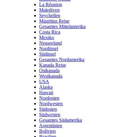
La Réunion
Malediven
Seychellen
Mauritius Reise
Gesamtes Mittelamerika
Costa Rica
Mexiko
Neuseeland
Nordinsel
Südinsel
Gesamtes Nordamerika
Kanada Reise
Ostkanada
Westkanada
USA
Alaska
Hawaii
Nordosten
Nordwesten
Südosten
Südwesten
Gesamtes Südamerika
Argentinien
Bolivien
Brasilien