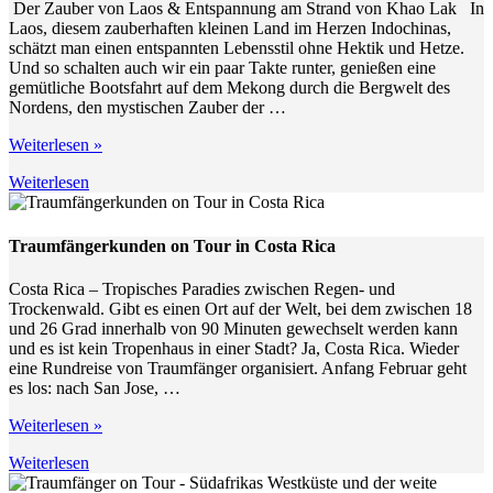
Der Zauber von Laos & Entspannung am Strand von Khao Lak In
Laos, diesem zauberhaften kleinen Land im Herzen Indochinas,
schätzt man einen entspannten Lebensstil ohne Hektik und Hetze.
Und so schalten auch wir ein paar Takte runter, genießen eine
gemütliche Bootsfahrt auf dem Mekong durch die Bergwelt des
Nordens, den mystischen Zauber der …
„Traumfänger
Weiterlesen
»
on
Weiterlesen
Tour
–
Der
Zauber
Traumfängerkunden on Tour in Costa Rica
von
Laos
Costa Rica – Tropisches Paradies zwischen Regen- und
&
Trockenwald. Gibt es einen Ort auf der Welt, bei dem zwischen 18
Entspannung
und 26 Grad innerhalb von 90 Minuten gewechselt werden kann
am
und es ist kein Tropenhaus in einer Stadt? Ja, Costa Rica. Wieder
Strand
eine Rundreise von Traumfänger organisiert. Anfang Februar geht
von
es los: nach San Jose, …
Khao
Lak“
„Traumfängerkunden
Weiterlesen
»
on
Weiterlesen
Tour
in