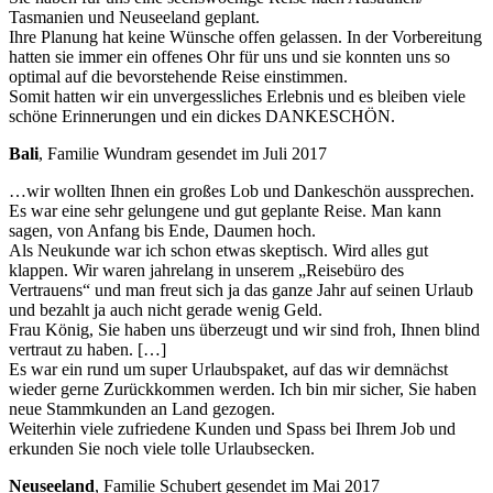
Tasmanien und Neuseeland geplant.
Ihre Planung hat keine Wünsche offen gelassen. In der Vorbereitung
hatten sie immer ein offenes Ohr für uns und sie konnten uns so
optimal auf die bevorstehende Reise einstimmen.
Somit hatten wir ein unvergessliches Erlebnis und es bleiben viele
schöne Erinnerungen und ein dickes DANKESCHÖN.
Bali
, Familie Wundram gesendet im Juli 2017
…wir wollten Ihnen ein großes Lob und Dankeschön aussprechen.
Es war eine sehr gelungene und gut geplante Reise. Man kann
sagen, von Anfang bis Ende, Daumen hoch.
Als Neukunde war ich schon etwas skeptisch. Wird alles gut
klappen. Wir waren jahrelang in unserem „Reisebüro des
Vertrauens“ und man freut sich ja das ganze Jahr auf seinen Urlaub
und bezahlt ja auch nicht gerade wenig Geld.
Frau König, Sie haben uns überzeugt und wir sind froh, Ihnen blind
vertraut zu haben. […]
Es war ein rund um super Urlaubspaket, auf das wir demnächst
wieder gerne Zurückkommen werden. Ich bin mir sicher, Sie haben
neue Stammkunden an Land gezogen.
Weiterhin viele zufriedene Kunden und Spass bei Ihrem Job und
erkunden Sie noch viele tolle Urlaubsecken.
Neuseeland
, Familie Schubert gesendet im Mai 2017