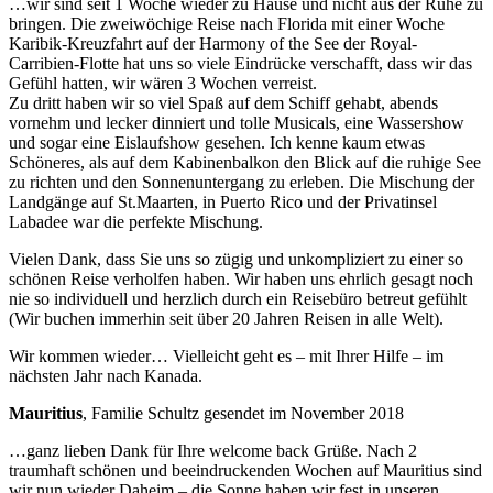
…wir sind seit 1 Woche wieder zu Hause und nicht aus der Ruhe zu
bringen. Die zweiwöchige Reise nach Florida mit einer Woche
Karibik-Kreuzfahrt auf der Harmony of the See der Royal-
Carribien-Flotte hat uns so viele Eindrücke verschafft, dass wir das
Gefühl hatten, wir wären 3 Wochen verreist.
Zu dritt haben wir so viel Spaß auf dem Schiff gehabt, abends
vornehm und lecker dinniert und tolle Musicals, eine Wassershow
und sogar eine Eislaufshow gesehen. Ich kenne kaum etwas
Schöneres, als auf dem Kabinenbalkon den Blick auf die ruhige See
zu richten und den Sonnenuntergang zu erleben. Die Mischung der
Landgänge auf St.Maarten, in Puerto Rico und der Privatinsel
Labadee war die perfekte Mischung.
Vielen Dank, dass Sie uns so zügig und unkompliziert zu einer so
schönen Reise verholfen haben. Wir haben uns ehrlich gesagt noch
nie so individuell und herzlich durch ein Reisebüro betreut gefühlt
(Wir buchen immerhin seit über 20 Jahren Reisen in alle Welt).
Wir kommen wieder… Vielleicht geht es – mit Ihrer Hilfe – im
nächsten Jahr nach Kanada.
Mauritius
, Familie Schultz gesendet im November 2018
…ganz lieben Dank für Ihre welcome back Grüße. Nach 2
traumhaft schönen und beeindruckenden Wochen auf Mauritius sind
wir nun wieder Daheim – die Sonne haben wir fest in unseren