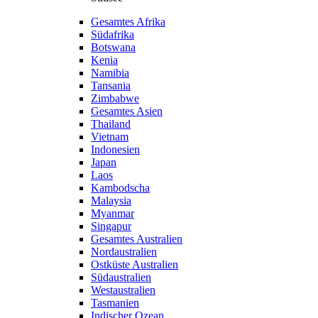
Gesamtes Afrika
Südafrika
Botswana
Kenia
Namibia
Tansania
Zimbabwe
Gesamtes Asien
Thailand
Vietnam
Indonesien
Japan
Laos
Kambodscha
Malaysia
Myanmar
Singapur
Gesamtes Australien
Nordaustralien
Ostküste Australien
Südaustralien
Westaustralien
Tasmanien
Indischer Ozean