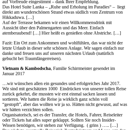
auf Vorfreude eingestimmt – dank Ihrer Empfehlung.
Das Hotel Suite Lanka – „Ruhe und Erholung im Paradies“ – liegt
direkt am wunderschönen Strand etwas südlich vom Zentrum von
Hikkaduwa. […]
Auf der Terrasse bekamen wir einen Willkommensdrink mit
Aussicht über den Palmengarten und das Meer. Einfach
atemberaubend! […] Hier heißt es genießen ohne Abstriche. […]
Fazit: Ein Ort zum Ankommen und wohlfühlen, das war nicht der
letzte Urlaub in dieser sehr schönen Anlage. Wir sagen einfach nur
danke und freuen uns auf unseren nächsten Urlaub (natürlich
gebucht bei Traumfängerreisen).
Vietnam & Kambodscha
, Familie Schirrmeister gesendet im
Januar 2017
…wir wünschen allen ein gesundes und erfolgreiches Jahr 2017.
Wir sind mit geschätzten 1000 Eindrücken von unserer tollen Reise
zurück gekehrt, die mussten wir erst einmal sacken lassen und
sortieren. Wir hatten die Reise ja wirklich ganz schön voll
“gestopft”, aber das wollten wir ja so. Hätten nicht gewusst, auf was
wir hätten verzichten sollen.
Organisatorisch, sei es der Transfer, die Hotels, Fahrer, Reiseleiter
oder Tickets hat alles super geklappt. Sollten Sie noch Insider-
Wissen benötigen, wir stehen zur Verfügung. ( grins ) ….. […]