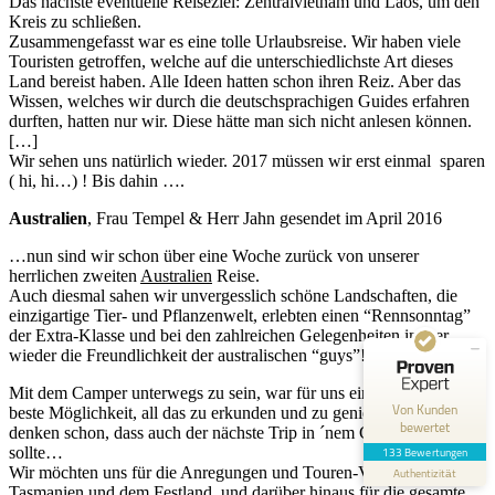
Das nächste eventuelle Reiseziel: Zentralvietnam und Laos, um den
Kreis zu schließen.
Zusammengefasst war es eine tolle Urlaubsreise. Wir haben viele
Touristen getroffen, welche auf die unterschiedlichste Art dieses
Land bereist haben. Alle Ideen hatten schon ihren Reiz. Aber das
Wissen, welches wir durch die deutschsprachigen Guides erfahren
durften, hatten nur wir. Diese hätte man sich nicht anlesen können.
[…]
Wir sehen uns natürlich wieder. 2017 müssen wir erst einmal sparen
( hi, hi…) ! Bis dahin ….
Kundenbewertungen und Erfahrungen zu
Australien
, Frau Tempel & Herr Jahn gesendet im April 2016
Reiseagentur Traumfänger
…nun sind wir schon über eine Woche zurück von unserer
SEHR GUT
100%
herrlichen zweiten
Australien
Reise.
Auch diesmal sahen wir unvergesslich schöne Landschaften, die
Empfehlungen auf
ProvenExpert.com
einzigartige Tier- und Pflanzenwelt, erlebten einen “Rennsonntag”
4,88 / 5,00
der Extra-Klasse und bei den zahlreichen Gelegenheiten immer
wieder die Freundlichkeit der australischen “guys”!
50
83
Mit dem Camper unterwegs zu sein, war für uns einmal mehr die
Bewertungen auf
Bewertungen von 3
Von Kunden
ProvenExpert.com
beste Möglichkeit, all das zu erkunden und zu genießen, und wir
anderen Quellen
bewertet
denken schon, dass auch der nächste Trip in ´nem Camper erfolgen
sollte…
133 Bewertungen
Blick aufs ProvenExpert-Profil werfen
Wir möchten uns für die Anregungen und Touren-Vorschläge auf
Authentizität
Tasmanien und dem Festland, und darüber hinaus für die gesamte