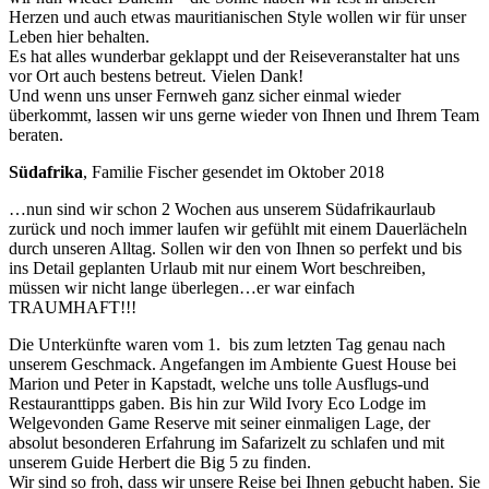
Herzen und auch etwas mauritianischen Style wollen wir für unser
Leben hier behalten.
Es hat alles wunderbar geklappt und der Reiseveranstalter hat uns
vor Ort auch bestens betreut. Vielen Dank!
Und wenn uns unser Fernweh ganz sicher einmal wieder
überkommt, lassen wir uns gerne wieder von Ihnen und Ihrem Team
beraten.
Südafrika
, Familie Fischer gesendet im Oktober 2018
…nun sind wir schon 2 Wochen aus unserem Südafrikaurlaub
zurück und noch immer laufen wir gefühlt mit einem Dauerlächeln
durch unseren Alltag. Sollen wir den von Ihnen so perfekt und bis
ins Detail geplanten Urlaub mit nur einem Wort beschreiben,
müssen wir nicht lange überlegen…er war einfach
TRAUMHAFT!!!
Die Unterkünfte waren vom 1. bis zum letzten Tag genau nach
unserem Geschmack. Angefangen im Ambiente Guest House bei
Marion und Peter in Kapstadt, welche uns tolle Ausflugs-und
Restauranttipps gaben. Bis hin zur Wild Ivory Eco Lodge im
Welgevonden Game Reserve mit seiner einmaligen Lage, der
absolut besonderen Erfahrung im Safarizelt zu schlafen und mit
unserem Guide Herbert die Big 5 zu finden.
Wir sind so froh, dass wir unsere Reise bei Ihnen gebucht haben. Sie