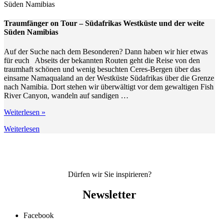
Costa
Rica“
Traumfänger on Tour – Südafrikas Westküste und der weite
Süden Namibias
Auf der Suche nach dem Besonderen? Dann haben wir hier etwas
für euch Abseits der bekannten Routen geht die Reise von den
traumhaft schönen und wenig besuchten Ceres-Bergen über das
einsame Namaqualand an der Westküste Südafrikas über die Grenze
nach Namibia. Dort stehen wir überwältigt vor dem gewaltigen Fish
River Canyon, wandeln auf sandigen …
„Traumfänger
Weiterlesen
»
on
Weiterlesen
Tour
–
Südafrikas
Westküste
und
der
Dürfen wir Sie inspirieren?
weite
Süden
Newsletter
Namibias“
Facebook