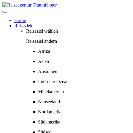
Springe
zum
Inhalt
Home
Reiseziele
Reiseziel wählen
Reiseziel ändern
Afrika
Asien
Australien
Indischer Ozean
Mittelamerika
Neuseeland
Nordamerika
Südamerika
Südsee