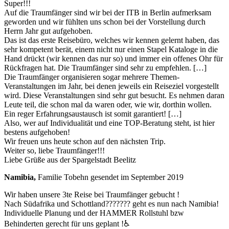
Super!!!
Auf die Traumfänger sind wir bei der ITB in Berlin aufmerksam
geworden und wir fühlten uns schon bei der Vorstellung durch
Herrn Jahr gut aufgehoben.
Das ist das erste Reisebüro, welches wir kennen gelernt haben, das
sehr kompetent berät, einem nicht nur einen Stapel Kataloge in die
Hand drückt (wir kennen das nur so) und immer ein offenes Ohr für
Rückfragen hat. Die Traumfänger sind sehr zu empfehlen. […]
Die Traumfänger organisieren sogar mehrere Themen-
Veranstaltungen im Jahr, bei denen jeweils ein Reiseziel vorgestellt
wird. Diese Veranstaltungen sind sehr gut besucht. Es nehmen daran
Leute teil, die schon mal da waren oder, wie wir, dorthin wollen.
Ein reger Erfahrungsaustausch ist somit garantiert! […]
Also, wer auf Individualität und eine TOP-Beratung steht, ist hier
bestens aufgehoben!
Wir freuen uns heute schon auf den nächsten Trip.
Weiter so, liebe Traumfänger!!!
Liebe Grüße aus der Spargelstadt Beelitz
Namibia,
Familie Tobehn gesendet im September 2019
Wir haben unsere 3te Reise bei Traumfänger gebucht !
Nach Südafrika und Schottland??????? geht es nun nach Namibia!
Individuelle Planung und der HAMMER Rollstuhl bzw
Behinderten gerecht für uns geplant !♿️