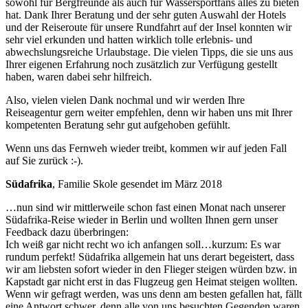
sowohl für Bergfreunde als auch für Wassersportfans alles zu bieten
hat. Dank Ihrer Beratung und der sehr guten Auswahl der Hotels
und der Reiseroute für unsere Rundfahrt auf der Insel konnten wir
sehr viel erkunden und hatten wirklich tolle erlebnis- und
abwechslungsreiche Urlaubstage. Die vielen Tipps, die sie uns aus
Ihrer eigenen Erfahrung noch zusätzlich zur Verfügung gestellt
haben, waren dabei sehr hilfreich.
Also, vielen vielen Dank nochmal und wir werden Ihre
Reiseagentur gern weiter empfehlen, denn wir haben uns mit Ihrer
kompetenten Beratung sehr gut aufgehoben gefühlt.
Wenn uns das Fernweh wieder treibt, kommen wir auf jeden Fall
auf Sie zurück :-).
Südafrika
, Familie Skole gesendet im März 2018
…nun sind wir mittlerweile schon fast einen Monat nach unserer
Südafrika-Reise wieder in Berlin und wollten Ihnen gern unser
Feedback dazu überbringen:
Ich weiß gar nicht recht wo ich anfangen soll…kurzum: Es war
rundum perfekt! Südafrika allgemein hat uns derart begeistert, dass
wir am liebsten sofort wieder in den Flieger steigen würden bzw. in
Kapstadt gar nicht erst in das Flugzeug gen Heimat steigen wollten.
Wenn wir gefragt werden, was uns denn am besten gefallen hat, fällt
eine Antwort schwer, denn alle von uns besuchten Gegenden waren