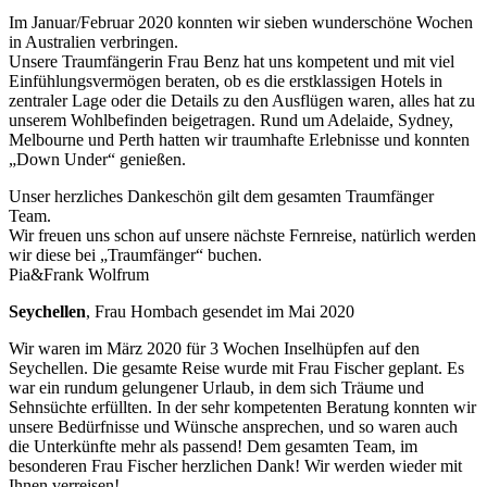
Im Januar/Februar 2020 konnten wir sieben wunderschöne Wochen
in Australien verbringen.
Unsere Traumfängerin Frau Benz hat uns kompetent und mit viel
Einfühlungsvermögen beraten, ob es die erstklassigen Hotels in
zentraler Lage oder die Details zu den Ausflügen waren, alles hat zu
unserem Wohlbefinden beigetragen. Rund um Adelaide, Sydney,
Melbourne und Perth hatten wir traumhafte Erlebnisse und konnten
„Down Under“ genießen.
Unser herzliches Dankeschön gilt dem gesamten Traumfänger
Team.
Wir freuen uns schon auf unsere nächste Fernreise, natürlich werden
wir diese bei „Traumfänger“ buchen.
Pia&Frank Wolfrum
Seychellen
, Frau Hombach gesendet im Mai 2020
Wir waren im März 2020 für 3 Wochen Inselhüpfen auf den
Seychellen. Die gesamte Reise wurde mit Frau Fischer geplant. Es
war ein rundum gelungener Urlaub, in dem sich Träume und
Sehnsüchte erfüllten. In der sehr kompetenten Beratung konnten wir
unsere Bedürfnisse und Wünsche ansprechen, und so waren auch
die Unterkünfte mehr als passend! Dem gesamten Team, im
besonderen Frau Fischer herzlichen Dank! Wir werden wieder mit
Ihnen verreisen!